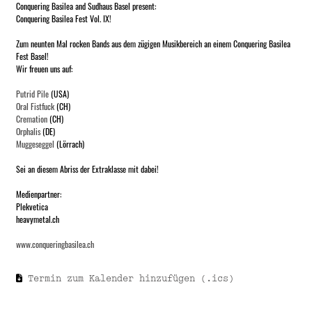
Conquering Basilea and Sudhaus Basel present:
Conquering Basilea Fest Vol. IX!
Zum neunten Mal rocken Bands aus dem zügigen Musikbereich an einem Conquering Basilea
Fest Basel!
Wir freuen uns auf:
Putrid Pile
(USA)
Oral Fistfuck
(CH)
Cremation
(CH)
Orphalis
(DE)
Muggeseggel
(Lörrach)
Sei an diesem Abriss der Extraklasse mit dabei!
Medienpartner:
Plekvetica
heavymetal.ch
www.conqueringbasilea.ch
Termin zum Kalender hinzufügen (.ics)