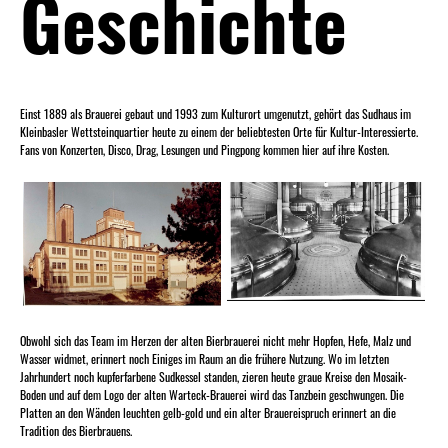
Geschichte
Einst 1889 als Brauerei gebaut und 1993 zum Kulturort umgenutzt, gehört das Sudhaus im
Kleinbasler Wettsteinquartier heute zu einem der beliebtesten Orte für Kultur-Interessierte.
Fans von Konzerten, Disco, Drag, Lesungen und Pingpong kommen hier auf ihre Kosten.
Obwohl sich das Team im Herzen der alten Bierbrauerei nicht mehr Hopfen, Hefe, Malz und
Wasser widmet, erinnert noch Einiges im Raum an die frühere Nutzung. Wo im letzten
Jahrhundert noch kupferfarbene Sudkessel standen, zieren heute graue Kreise den Mosaik-
Boden und auf dem Logo der alten Warteck-Brauerei wird das Tanzbein geschwungen. Die
Platten an den Wänden leuchten gelb-gold und ein alter Brauereispruch erinnert an die
Tradition des Bierbrauens.